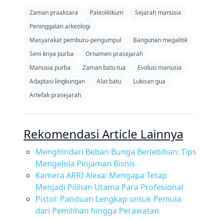
Zaman praaksara
Paleolitikum
Sejarah manusia
Peninggalan arkeologi
Masyarakat pemburu-pengumpul
Bangunan megalitik
Seni kriya purba
Ornamen prasejarah
Manusia purba
Zaman batu tua
Evolusi manusia
Adaptasi lingkungan
Alat batu
Lukisan gua
Artefak prasejarah
Rekomendasi Article Lainnya
Menghindari Beban Bunga Berlebihan: Tips
Mengelola Pinjaman Bisnis
Kamera ARRI Alexa: Mengapa Tetap
Menjadi Pilihan Utama Para Profesional
Pistol: Panduan Lengkap untuk Pemula
dari Pemilihan hingga Perawatan