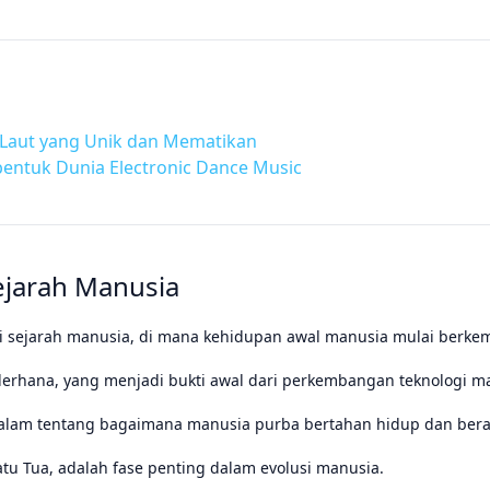
l Laut yang Unik dan Mematikan
entuk Dunia Electronic Dance Music
ejarah Manusia
ri sejarah manusia, di mana kehidupan awal manusia mulai berke
derhana, yang menjadi bukti awal dari perkembangan teknologi m
dalam tentang bagaimana manusia purba bertahan hidup dan ber
atu Tua, adalah fase penting dalam evolusi manusia.