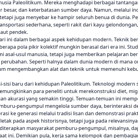
nusia Paleolitikum. Mereka menghadapi berbagai tantanga
r besar, dan keterbatasan sumber daya. Namun, melalui ino
 tetapi juga menyebar ke hampir seluruh benua di dunia. Pe
sportasi sederhana, seperti rakit dari kayu gelondongan
aut pendek.
hari ini dalam berbagai aspek kehidupan modern. Teknik be
pa pola pikir kolektif mungkin berasal dari era ini. Stud
 asal-usul manusia, tetapi juga memberikan pelajaran be
i perubahan. Seperti halnya dalam dunia modern di mana 
ikum mengembangkan alat dan teknik untuk memenuhi keb
sisi baru dari kehidupan Paleolitikum. Teknologi modern 
mungkinkan para peneliti untuk merekonstruksi diet, migr
n akurasi yang semakin tinggi. Temuan-temuan ini memp
mburu-pengumpul mengelola sumber daya, berinteraksi 
i ke generasi melalui tradisi lisan dan demonstrasi prakt
letak pada aspek historisnya, tetapi juga pada relevansinya
g diterapkan masyarakat pemburu-pengumpul, misalnya, da
aat ini. Demikian pula, kerja sama kelompok dan pembagia