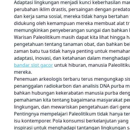
Adaptasi lingkungan menjadi kunci keberhasilan ma
perubahan iklim drastis, persaingan dengan predato
dan kerja sama sosial, mereka tidak hanya bertahan
didukung oleh kemampuan mereka membuat alat tran
memungkinkan penyeberangan sungai dan bahkan l
Warisan Paleolitikum masih dapat kita lihat hingga 
pengetahuan tentang tanaman obat, dan bahkan bebera
zaman batu tua tidak hanya penting untuk memahami
adaptasi, inovasi, dan ketahanan dalam menghadap
bandar slot gacor
untuk hiburan, manusia Paleolit
mereka.
Penemuan arkeologis terbaru terus mengungkap sisi-
penanggalan radiokarbon dan analisis DNA purba me
bahkan hubungan kekerabatan manusia purba denga
pemahaman kita tentang bagaimana masyarakat pe
lingkungan, dan mewariskan pengetahuan dari generas
Pentingnya mempelajari Paleolitikum tidak hanya ter
isu kontemporer. Pola konsumsi berkelanjutan yan
inspirasi untuk menghadapi tantangan lingkungan s