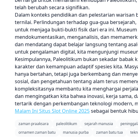
berharga untuk memahami kehidupan Paleolitikum,
telah berubah secara signifikan.
Dalam konteks pendidikan dan pelestarian warisan b
ternilai. Perlindungan terhadap gua-gua bersejarah
untuk menjaga bukti-bukti fisik dari era ini. Museum
mendokumentasikan, menganalisis, dan memamerkan 
dan mendatang dapat belajar langsung tentang asa
untuk pengalaman digital, kita mengunjungi museum
Kesimpulannya, Paleolitikum bukan sekadar babak 
karakter dan kemampuan adaptif spesies kita. Masy
hanya bertahan, tetapi juga berkembang dan menyeba
sosial, dan pengetahuan tentang alam terus memenga
kompleksitasnya membantu kita menghargai perjal
dan mengingatkan kita bahwa inovasi, kerja sama, d
tertarik dengan perkembangan teknologi modern, m
Malam Ini Situs Slot Online 2025
sebagai bentuk hib
zaman praaksara
paleolitikum
sejarah manusia
peninggal
ornamen zaman batu
manusia purba
zaman batu tua
tekn