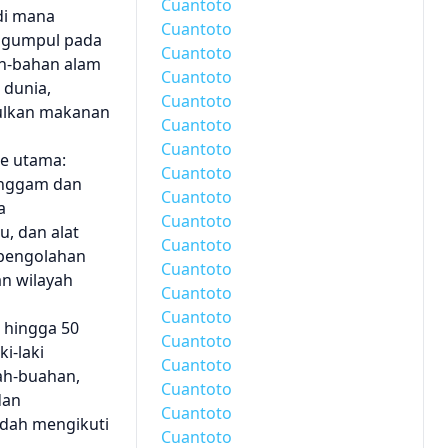
Cuantoto
 di mana
Cuantoto
engumpul pada
Cuantoto
an-bahan alam
Cuantoto
 dunia,
Cuantoto
ulkan makanan
Cuantoto
Cuantoto
se utama:
Cuantoto
genggam dan
Cuantoto
a
Cuantoto
u, dan alat
Cuantoto
 pengolahan
Cuantoto
n wilayah
Cuantoto
Cuantoto
 hingga 50
Cuantoto
i-laki
Cuantoto
ah-buahan,
Cuantoto
dan
Cuantoto
ndah mengikuti
Cuantoto