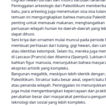
migrasi hewan buruan dan musim berbuah tanaman l
Peninggalan arkeologis dari Paleolitikum memberik
batu, para arkeolog juga menemukan sisa-sisa tula
temuan ini mengungkapkan bahwa manusia Paleoliti
penting untuk memasak makanan, menghangatkan t
perluasan wilayah hunian ke daerah-daerah yang lebi
dapat dihuni.
Seni kriya dan ornamen mulai muncul pada periode Pa
membuat perhiasan dari tulang, gigi hewan, dan ca
atau identitas kelompok. Selain itu, mereka juga 
di Lascaux (Prancis) dan Altamira (Spanyol). Lukis
bahkan figur manusia, menunjukkan bahwa masyara
ekspresi artistik yang kompleks.
Bangunan megalitik, meskipun lebih identik dengan
Paleolitikum. Struktur batu besar awal, seperti bat
atau penanda wilayah. Peninggalan ini menunjukkan
juga mulai mengembangkan kepercayaan dan praktik s
perubahan besar dari masyarakat pemburu-pengum
teknologi dan sosial yang lebih kompleks.