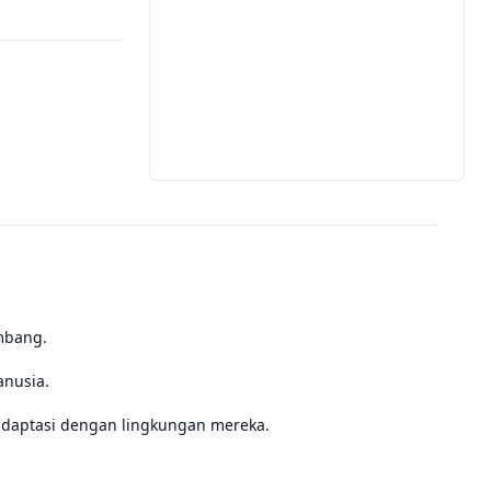
mbang.
anusia.
adaptasi dengan lingkungan mereka.