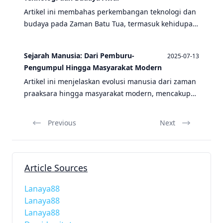
Artikel ini membahas perkembangan teknologi dan
budaya pada Zaman Batu Tua, termasuk kehidupan
masyarakat pemburu-pengumpul, peninggalan,
dan seni kriya.
Sejarah Manusia: Dari Pemburu-
2025-07-13
Pengumpul Hingga Masyarakat Modern
Artikel ini menjelaskan evolusi manusia dari zaman
praaksara hingga masyarakat modern, mencakup
berbagai aspek seperti kehidupan pemburu-
pengumpul, peninggalan sejarah, dan
Previous
Next
perkembangan seni.
Article Sources
Lanaya88
Lanaya88
Lanaya88