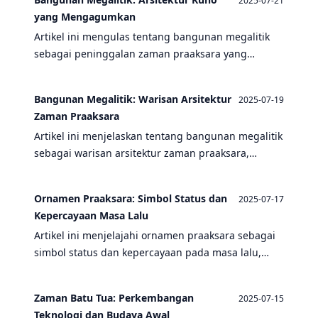
2025-07-21
pengumpul.
yang Mengagumkan
Artikel ini mengulas tentang bangunan megalitik
sebagai peninggalan zaman praaksara yang
mencerminkan kecanggihan arsitektur dan seni
kriya manusia purba.
Bangunan Megalitik: Warisan Arsitektur
2025-07-19
Zaman Praaksara
Artikel ini menjelaskan tentang bangunan megalitik
sebagai warisan arsitektur zaman praaksara,
mencakup zaman paleolitikum, sejarah manusia,
dan peninggalan masyarakat pemburu-pengumpul.
Ornamen Praaksara: Simbol Status dan
2025-07-17
Kepercayaan Masa Lalu
Artikel ini menjelajahi ornamen praaksara sebagai
simbol status dan kepercayaan pada masa lalu,
mencakup zaman praaksara, paleolitikum, dan
peninggalan manusia purba.
Zaman Batu Tua: Perkembangan
2025-07-15
Teknologi dan Budaya Awal