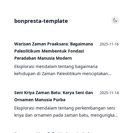
bonpresta-template
Toggle
Warisan Zaman Praaksara: Bagaimana
2025-11-16
Paleolitikum Membentuk Fondasi
Peradaban Manusia Modern
Eksplorasi mendalam tentang bagaimana
kehidupan di Zaman Paleolitikum menciptakan
dasar-dasar peradaban manusia modern melalui
teknologi, seni, dan organisasi sosial masyarakat
Seni Kriya Zaman Batu: Karya Seni dan
2025-11-14
pemburu-pengumpul.
Ornamen Manusia Purba
Eksplorasi mendalam tentang perkembangan seni
kriya dan ornamen pada zaman batu, mengungkap
kreativitas manusia purba melalui berbagai
peninggalan arkeologis yang menakjubkan.