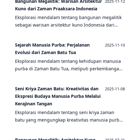
Bangunan Megalitik: Warisan Arsitektur
2025-11-12
Kuno dari Zaman Praaksara Indonesia
Eksplorasi mendalam tentang bangunan megalitik
sebagai warisan arsitektur kuno Indonesia dari
zaman praaksara, menyingkap teknologi dan
budaya masyarakat pemburu-pengumpul.
Sejarah Manusia Purba: Perjalanan
2025-11-10
Evolusi dari Zaman Batu Tua
Eksplorasi mendalam tentang kehidupan manusia
purba di Zaman Batu Tua, meliputi perkembangan
budaya, teknologi batu, dan warisan arkeologi yang
membentuk peradaban manusia modern.
Seni Kriya Zaman Batu: Kreativitas dan
2025-11-08
Ekspresi Budaya Manusia Purba Melalui
Kerajinan Tangan
Eksplorasi mendalam tentang seni kriya zaman
batu yang mengungkap kreativitas manusia purba
melalui berbagai peninggalan arkeologis dari
periode Paleolitikum hingga masyarakat pemburu-
Bangunan Megalitik: Arsitektur Kuno