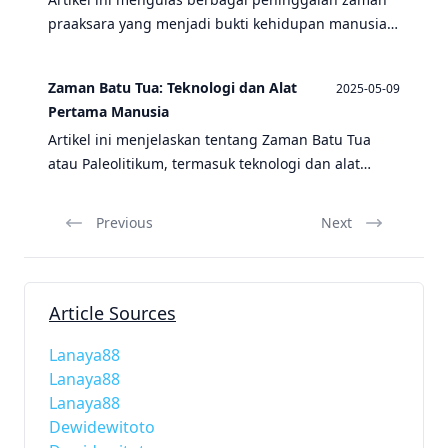
praaksara yang menjadi bukti kehidupan manusia
purba, termasuk zaman Paleolitikum, masyarakat
pemburu-pengumpul, dan bangunan megalitik.
Zaman Batu Tua: Teknologi dan Alat
2025-05-09
Pertama Manusia
Artikel ini menjelaskan tentang Zaman Batu Tua
atau Paleolitikum, termasuk teknologi dan alat
pertama yang digunakan oleh manusia purba, serta
peninggalan dan budaya mereka.
Previous
Next
Article Sources
Lanaya88
Lanaya88
Lanaya88
Dewidewitoto