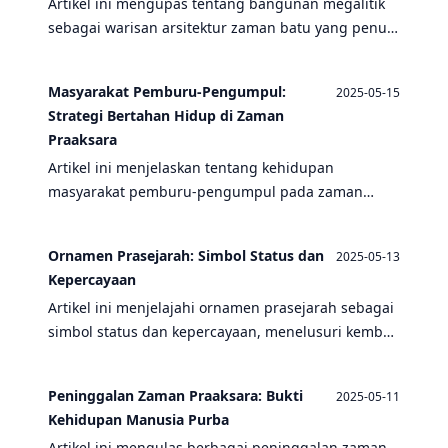
Artikel ini mengupas tentang bangunan megalitik
sebagai warisan arsitektur zaman batu yang penuh
misteri, mencakup zaman praaksara, paleolitikum,
dan sejarah manusia purba.
Masyarakat Pemburu-Pengumpul:
2025-05-15
Strategi Bertahan Hidup di Zaman
Praaksara
Artikel ini menjelaskan tentang kehidupan
masyarakat pemburu-pengumpul pada zaman
praaksara, termasuk strategi bertahan hidup,
peninggalan, dan pengaruhnya terhadap
Ornamen Prasejarah: Simbol Status dan
2025-05-13
perkembangan manusia.
Kepercayaan
Artikel ini menjelajahi ornamen prasejarah sebagai
simbol status dan kepercayaan, menelusuri kembali
ke zaman Paleolitikum dan masyarakat pemburu-
pengumpul.
Peninggalan Zaman Praaksara: Bukti
2025-05-11
Kehidupan Manusia Purba
Artikel ini mengulas berbagai peninggalan zaman