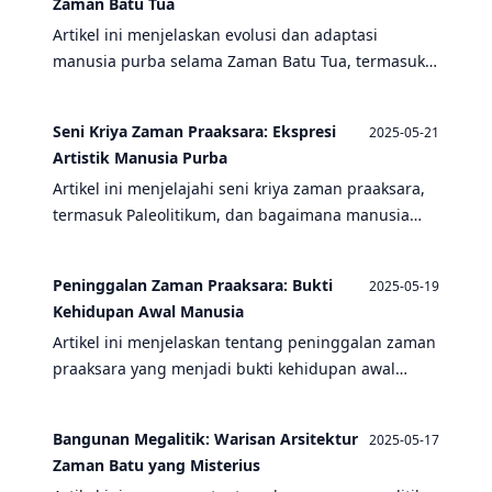
Zaman Batu Tua
Artikel ini menjelaskan evolusi dan adaptasi
manusia purba selama Zaman Batu Tua, termasuk
kehidupan masyarakat pemburu-pengumpul,
peninggalan arkeologi, dan seni kriya.
Seni Kriya Zaman Praaksara: Ekspresi
2025-05-21
Artistik Manusia Purba
Artikel ini menjelajahi seni kriya zaman praaksara,
termasuk Paleolitikum, dan bagaimana manusia
purba mengekspresikan diri melalui ornamen dan
bangunan megalitik.
Peninggalan Zaman Praaksara: Bukti
2025-05-19
Kehidupan Awal Manusia
Artikel ini menjelaskan tentang peninggalan zaman
praaksara yang menjadi bukti kehidupan awal
manusia, termasuk zaman batu tua, masyarakat
pemburu-pengumpul, dan seni kriya.
Bangunan Megalitik: Warisan Arsitektur
2025-05-17
Zaman Batu yang Misterius