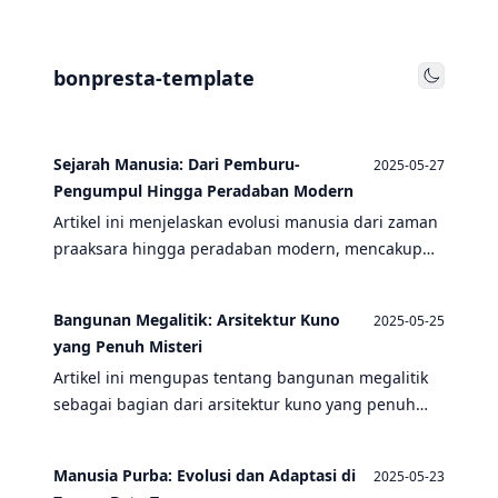
bonpresta-template
Toggle
Sejarah Manusia: Dari Pemburu-
2025-05-27
Pengumpul Hingga Peradaban Modern
Artikel ini menjelaskan evolusi manusia dari zaman
praaksara hingga peradaban modern, mencakup
berbagai aspek seperti Paleolitikum, masyarakat
pemburu-pengumpul, dan peninggalan sejarah.
Bangunan Megalitik: Arsitektur Kuno
2025-05-25
yang Penuh Misteri
Artikel ini mengupas tentang bangunan megalitik
sebagai bagian dari arsitektur kuno yang penuh
misteri, mencakup zaman praaksara, paleolitikum,
hingga seni kriya manusia purba.
Manusia Purba: Evolusi dan Adaptasi di
2025-05-23